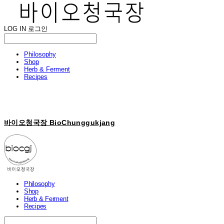
LOG IN
로그인
Philosophy
Shop
Herb & Ferment
Recipes
바이오청국장 BioChunggukjang
Philosophy
Shop
Herb & Ferment
Recipes