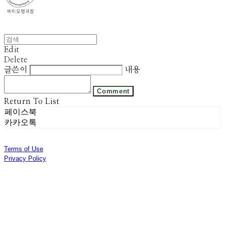
Edit
Delete
글쓴이
내용
Comment
Return To List
페이스북
카카오톡
Terms of Use
Privacy Policy
Confirm Entrepreneur Information
Company Name: 주식회사 광진기업 | Owner: 선우은영 | Personal Info Manager: 김기범 |
Phone Number: 031-8028-2309 | Email: sweyss@gmail.com
Address: 경기도 광주시 곤지암읍 광여로 313번길 53 | Business Registration Number:
174-87-01280
| Business License:
제 2018-경기광주-1389호
| Hosting by sixshop