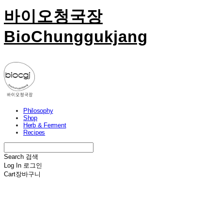
바이오청국장
BioChunggukjang
Philosophy
Shop
Herb & Ferment
Recipes
Search
검색
Log In
로그인
Cart
장바구니