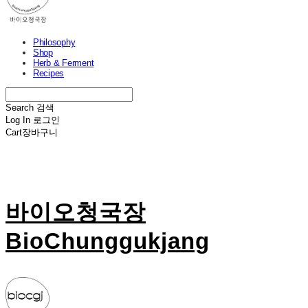
Philosophy
Shop
Herb & Ferment
Recipes
Search
검색
Log In
로그인
Cart
장바구니
바이오청국장
BioChunggukjang