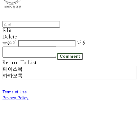
Edit
Delete
글쓴이
내용
Comment
Return To List
페이스북
카카오톡
Terms of Use
Privacy Policy
Confirm Entrepreneur Information
Company Name: 주식회사 광진기업 | Owner: 선우은영 | Personal Info Manager: 김기범 |
Phone Number: 031-8028-2309 | Email: sweyss@gmail.com
Address: 경기도 광주시 곤지암읍 광여로 313번길 53 | Business Registration Number:
174-87-01280
| Business License:
제 2018-경기광주-1389호
| Hosting by sixshop