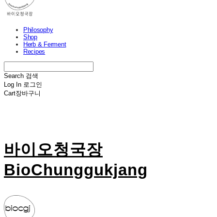
Philosophy
Shop
Herb & Ferment
Recipes
Search
검색
Log In
로그인
Cart
장바구니
바이오청국장
BioChunggukjang