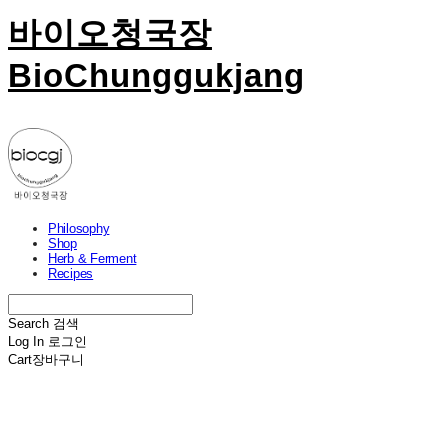
바이오청국장
BioChunggukjang
Philosophy
Shop
Herb & Ferment
Recipes
Search
검색
Log In
로그인
Cart
장바구니