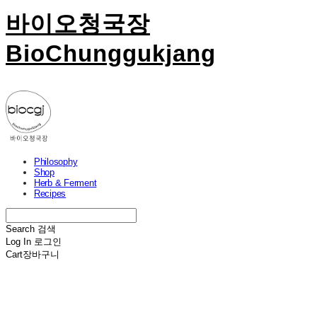
바이오청국장
BioChunggukjang
Philosophy
Shop
Herb & Ferment
Recipes
Search
검색
Log In
로그인
Cart
장바구니