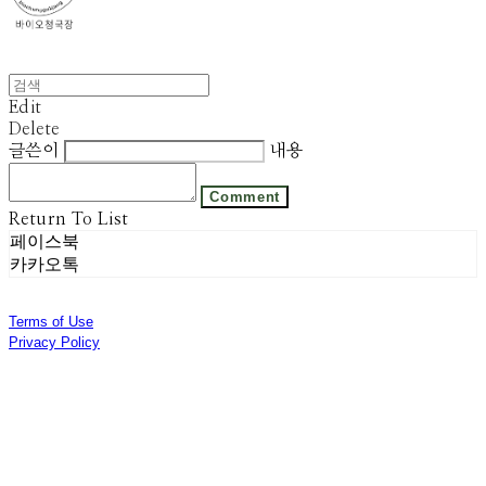
Edit
Delete
글쓴이
내용
Comment
Return To List
페이스북
카카오톡
Terms of Use
Privacy Policy
Confirm Entrepreneur Information
Company Name: 주식회사 광진기업 | Owner: 선우은영 | Personal Info Manager: 김기범 |
Phone Number: 031-8028-2309 | Email: sweyss@gmail.com
Address: 경기도 광주시 곤지암읍 광여로 313번길 53 | Business Registration Number:
174-87-01280
| Business License:
제 2018-경기광주-1389호
| Hosting by sixshop