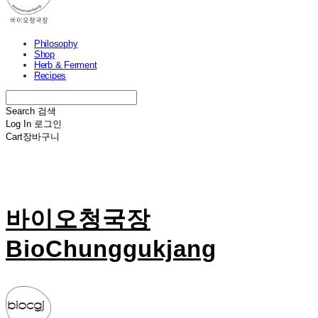
Philosophy
Shop
Herb & Ferment
Recipes
Search
검색
Log In
로그인
Cart
장바구니
바이오청국장
BioChunggukjang