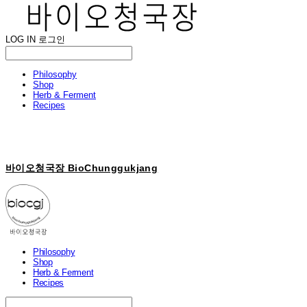
LOG IN
로그인
Philosophy
Shop
Herb & Ferment
Recipes
바이오청국장 BioChunggukjang
Philosophy
Shop
Herb & Ferment
Recipes