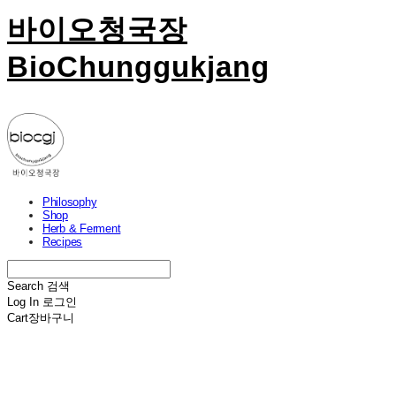
바이오청국장
BioChunggukjang
Philosophy
Shop
Herb & Ferment
Recipes
Search
검색
Log In
로그인
Cart
장바구니