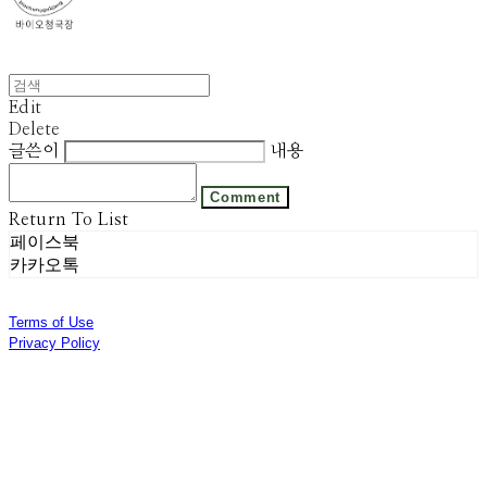
Edit
Delete
글쓴이
내용
Comment
Return To List
페이스북
카카오톡
Terms of Use
Privacy Policy
Confirm Entrepreneur Information
Company Name: 주식회사 광진기업 | Owner: 선우은영 | Personal Info Manager: 김기범 |
Phone Number: 031-8028-2309 | Email: sweyss@gmail.com
Address: 경기도 광주시 곤지암읍 광여로 313번길 53 | Business Registration Number:
174-87-01280
| Business License:
제 2018-경기광주-1389호
| Hosting by sixshop