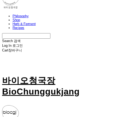
Philosophy
Shop
Herb & Ferment
Recipes
Search
검색
Log In
로그인
Cart
장바구니
바이오청국장
BioChunggukjang