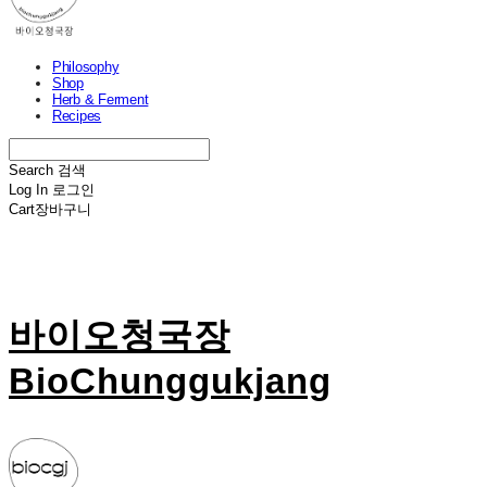
Philosophy
Shop
Herb & Ferment
Recipes
Search
검색
Log In
로그인
Cart
장바구니
바이오청국장
BioChunggukjang