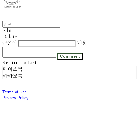
Edit
Delete
글쓴이
내용
Comment
Return To List
페이스북
카카오톡
Terms of Use
Privacy Policy
Confirm Entrepreneur Information
Company Name: 주식회사 광진기업 | Owner: 선우은영 | Personal Info Manager: 김기범 |
Phone Number: 031-8028-2309 | Email: sweyss@gmail.com
Address: 경기도 광주시 곤지암읍 광여로 313번길 53 | Business Registration Number:
174-87-01280
| Business License:
제 2018-경기광주-1389호
| Hosting by sixshop