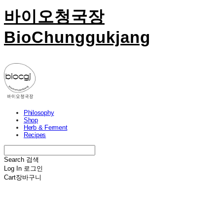
바이오청국장
BioChunggukjang
Philosophy
Shop
Herb & Ferment
Recipes
Search
검색
Log In
로그인
Cart
장바구니