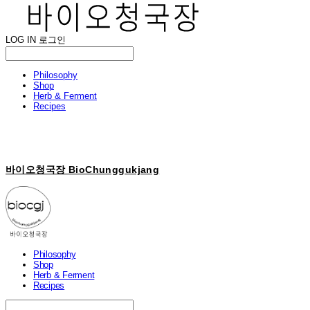
LOG IN
로그인
Philosophy
Shop
Herb & Ferment
Recipes
바이오청국장 BioChunggukjang
Philosophy
Shop
Herb & Ferment
Recipes