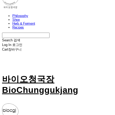
Philosophy
Shop
Herb & Ferment
Recipes
Search
검색
Log In
로그인
Cart
장바구니
바이오청국장
BioChunggukjang