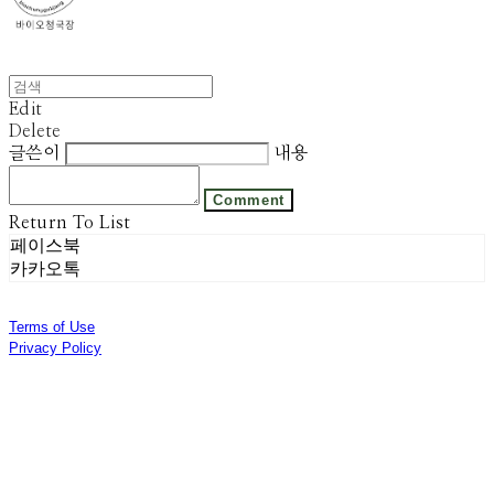
Edit
Delete
글쓴이
내용
Comment
Return To List
페이스북
카카오톡
Terms of Use
Privacy Policy
Confirm Entrepreneur Information
Company Name: 주식회사 광진기업 | Owner: 선우은영 | Personal Info Manager: 김기범 |
Phone Number: 031-8028-2309 | Email: sweyss@gmail.com
Address: 경기도 광주시 곤지암읍 광여로 313번길 53 | Business Registration Number:
174-87-01280
| Business License:
제 2018-경기광주-1389호
| Hosting by sixshop