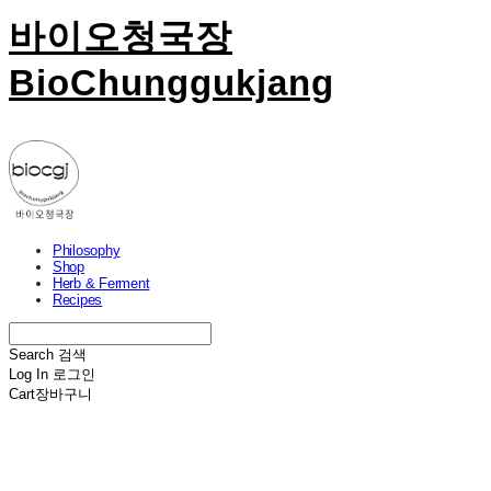
바이오청국장
BioChunggukjang
Philosophy
Shop
Herb & Ferment
Recipes
Search
검색
Log In
로그인
Cart
장바구니