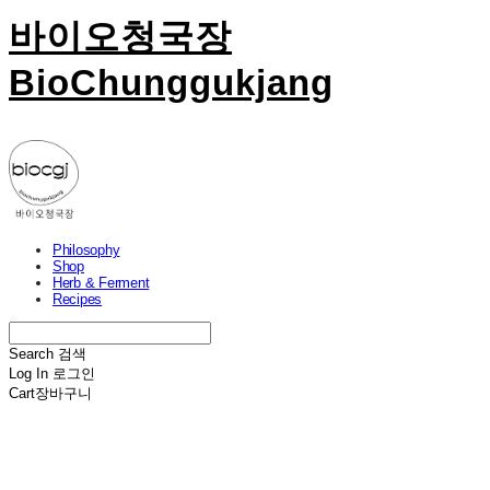
바이오청국장
BioChunggukjang
Philosophy
Shop
Herb & Ferment
Recipes
Search
검색
Log In
로그인
Cart
장바구니