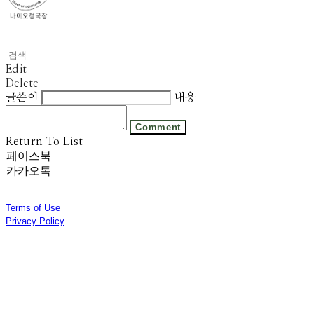
Edit
Delete
글쓴이
내용
Comment
Return To List
페이스북
카카오톡
Terms of Use
Privacy Policy
Confirm Entrepreneur Information
Company Name: 주식회사 광진기업 | Owner: 선우은영 | Personal Info Manager: 김기범 |
Phone Number: 031-8028-2309 | Email: sweyss@gmail.com
Address: 경기도 광주시 곤지암읍 광여로 313번길 53 | Business Registration Number:
174-87-01280
| Business License:
제 2018-경기광주-1389호
| Hosting by sixshop