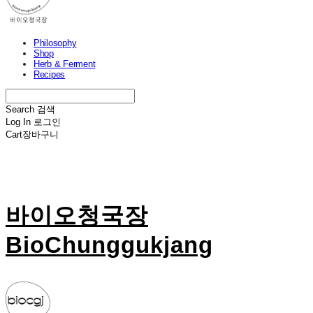
Philosophy
Shop
Herb & Ferment
Recipes
Search
검색
Log In
로그인
Cart
장바구니
바이오청국장
BioChunggukjang