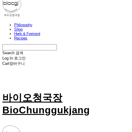
Philosophy
Shop
Herb & Ferment
Recipes
Search
검색
Log In
로그인
Cart
장바구니
바이오청국장
BioChunggukjang