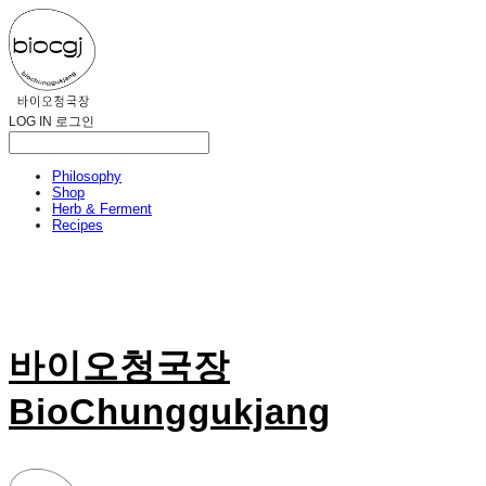
LOG IN
로그인
Philosophy
Shop
Herb & Ferment
Recipes
바이오청국장
BioChunggukjang