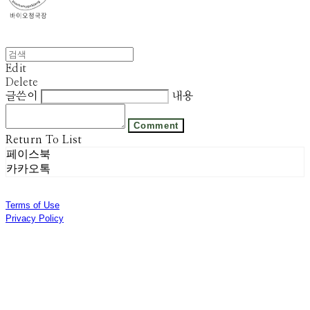
Edit
Delete
글쓴이
내용
Comment
Return To List
페이스북
카카오톡
Terms of Use
Privacy Policy
Confirm Entrepreneur Information
Company Name: 주식회사 광진기업 | Owner: 선우은영 | Personal Info Manager: 김기범 |
Phone Number: 031-8028-2309 | Email: sweyss@gmail.com
Address: 경기도 광주시 곤지암읍 광여로 313번길 53 | Business Registration Number:
174-87-01280
| Business License:
제 2018-경기광주-1389호
| Hosting by sixshop