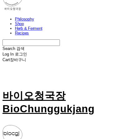
Philosophy
Shop
Herb & Ferment
Recipes
Search
검색
Log In
로그인
Cart
장바구니
바이오청국장
BioChunggukjang