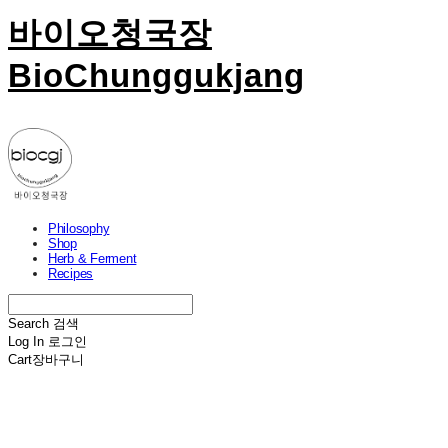
바이오청국장
BioChunggukjang
Philosophy
Shop
Herb & Ferment
Recipes
Search
검색
Log In
로그인
Cart
장바구니